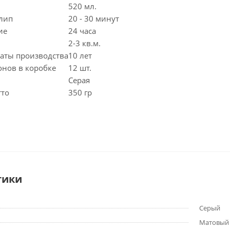
520 мл.
лип
20 - 30 минут
ие
24 часа
2-3 кв.м.
даты производства
10 лет
онов в коробке
12 шт.
Серая
тто
350 гр
тики
Серый
Матовый