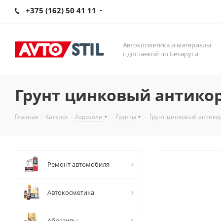
+375 (162) 50 41 11
Автокосметика и материалы
с доставкой по Беларуси
Грунт цинковый антико
Главная
-
Каталог
-
Аэрозоли
-
Грунты
-
Грунт цинковый антик
Ремонт автомобиля
Автокосметика
Абразивы