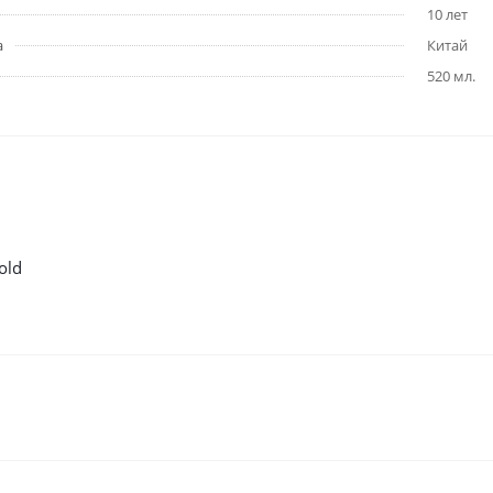
10 лет
а
Китай
520 мл.
old